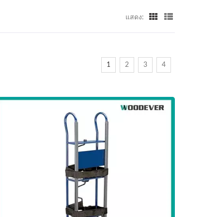
แสดง:
1
2
3
4