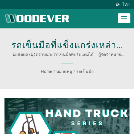
ไทย
รถเข็นมือที่แข็งแกร่งเหล่านี้
ถูกออกแบบมาเพื่อเคลื่อน
ผู้ผลิตและผู้จัดจำหน่ายรถเข็นมือที่ปรับแต่งได้ | ผู้จัดจำหน่าย
OEM/ODM | รถเข็นมัลติฟังก์ชันสำหรับโลจิสติกส์ที่มี
ย้ายทุกอย่างตั้งแต่ตู้เย็นที่
ประสิทธิภาพ
Home
/
หมวดหมู่
/
รถเข็นมือ
บ้านของคุณไปจนถึงสินค้า
ขนาดใหญ่และเทอะทะใน
อุตสาหกรรม. | ค้นพบ
อุปกรณ์จัดการวัสดุที่ทนทาน
และหลากหลายของ