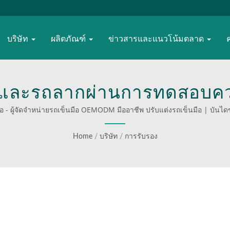
บริษัท
ผลิตภัณฑ์
ข่าวสารและแนวโน้มตลาด
และรถลากผ่านการทดสอบค
การรับรอง GS และได้รับการ
 - ผู้จัดจำหน่ายรถเข็นมือ OEMODM มืออาชีพ ปรับแต่งรถเข็นมือ | บันไดข
ชั้นนำของโลก ผู้จัดจำหน่
Home
/
บริษัท
/
การรับรอง
ถเข็นมือ | เพิ่มประสิทธิภา
และรถเข็นแพลตฟอร์มมืออาช