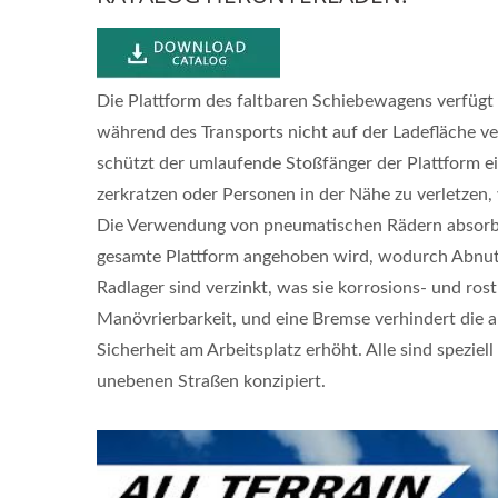
Die Plattform des faltbaren Schiebewagens verfügt ü
während des Transports nicht auf der Ladefläche ve
schützt der umlaufende Stoßfänger der Plattform ei
-
zerkratzen oder Personen in der Nähe zu verletzen,
Leichter Stahl-Handwagen
Gr
Die Verwendung von pneumatischen Rädern absorbiert
Lieferant (Beladung 60 KG) -
Stah
en
gesamte Plattform angehoben wird, wodurch Abnutz
Professioneller OEM/ODM
(
Radlager sind verzinkt, was sie korrosions- und ro
Handwagen Lieferant,
Manövrierbarkeit, und eine Bremse verhindert die
Maßgeschneiderter
Sicherheit am Arbeitsplatz erhöht. Alle sind spezie
Handwagen. Professioneller
unebenen Straßen konzipiert.
OEM/ODM Handwagen
Lieferant, Maßgeschneiderter
Handwagen.