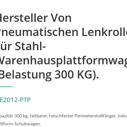
ersteller Von
Pneumatischen Lenkrol
ür Stahl-
Warenhausplattformwa
Belastung 300 KG).
E2012-PTP
azität 300 kg, faltbarer, rutschfester Perimeterstoßfänger, indus
attform-Schubwagen.