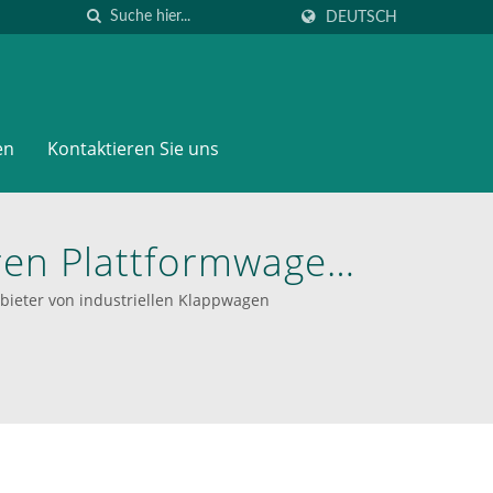
DEUTSCH
en
Kontaktieren Sie uns
ren Plattformwagen
R: Ihre Ultimative
Anbieter von industriellen Klappwagen
rn & -wagen