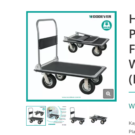
H
F
(
W
Kap
Pl