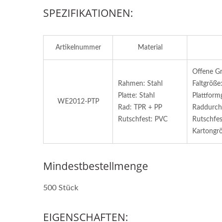
SPEZIFIKATIONEN:
Artikelnummer
Material
Offene G
Rahmen: Stahl
Faltgröße
Platte: Stahl
Plattform
WE2012-PTP
Rad: TPR + PP
Raddurchm
Rutschfest: PVC
Rutschfe
Kartongr
Mindestbestellmenge
500 Stück
EIGENSCHAFTEN: