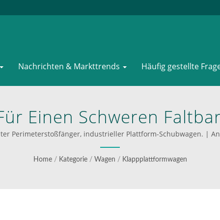
Nachrichten & Markttrends
Häufig gestellte Frag
Für Einen Schweren Faltba
r Stoßdämpfung. | WOODEVE
ester Perimeterstoßfänger, industrieller Plattform-Schubwagen. | 
 Stahl- Und Aluminiumleite
Home
/
Kategorie
/
Wagen
/
Klappplattformwagen