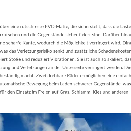
ber eine rutschfeste PVC-Matte, die sicherstellt, dass die Last
rrutschen und die Gegenstände sicher fixiert sind. Darüber hina
ne scharfe Kante, wodurch die Möglichkeit verringert wird, Din
 was das Verletzungsrisiko senkt und zusätzliche Schadenskosten
oßer Platten Faltbarer
Stahlfaltbarer
 Stöße und reduziert Vibrationen. Sie ist auch so skaliert, das
l-Handwagen Hersteller
Teleskopierbarer
ung und Verletzungen an der Unterseite verringert werden. Di
belastbar Bis 75 Kg).
Treppensteiger-Hand
stbeständig macht. Zwei drehbare Räder ermöglichen eine einfac
Mit Kufen.
 automatische Bewegung beim Laden schwerer Gegenstände, was
ll für den Einsatz im Freien auf Gras, Schlamm, Kies und anderen