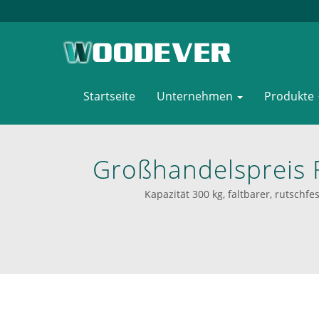
Startseite
Unternehmen
Produkte
Großhandelspreis 
Mit Luftreifen Zu
Kapazität 300 kg, faltbarer, rutschf
Quelle Für