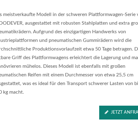
s meistverkaufte Modell in der schweren Plattformwagen-Serie 
ODEVER, ausgestattet mit robusten Stahlplatten und extra gr
eumatikrädern. Aufgrund des einzigartigen Handwerks von
dustrieplattformen und pneumatischen Gummirädern wird die
rchschnittliche Produktionsvorlaufzeit etwa 50 Tage betragen. D
ltbare Griff des Plattformwagens erleichtert die Lagerung und m
növrieren mühelos. Dieses Modell ist ebenfalls mit großen
eumatischen Reifen mit einem Durchmesser von etwa 25,5 cm
sgestattet, was es ideal für den Transport schwerer Lasten von b
0 kg macht.
JETZT ANFR