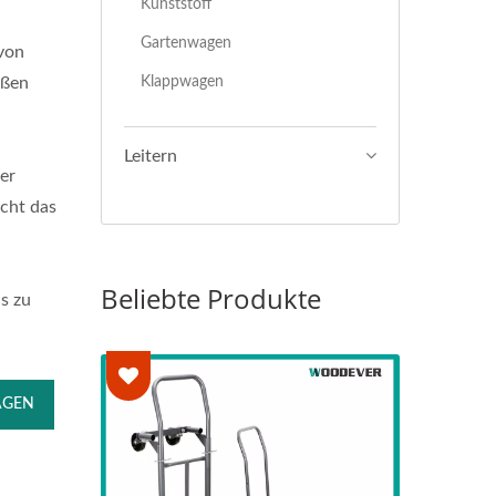
Kunststoff
Gartenwagen
von
Klappwagen
oßen
Leitern
er
acht das
Beliebte Produkte
is zu
AGEN