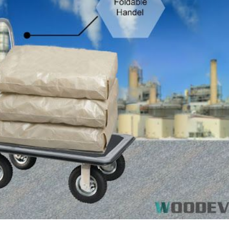
teller Von Pneumatischen
Hersteller Von Pneumat
ollen Für Stahl-
Lenkrollen Für Stahl-
nhausplattformwagen
Warenhausplattformwa
stung 300 KG).
(Belastung 300 KG).
12-PTP
WE2012-PTP