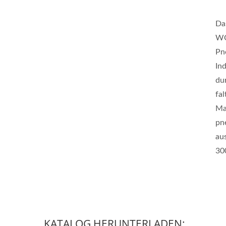
Da
WO
Pn
In
du
fa
Ma
pn
au
30
KATALOG HERUNTERLADEN: