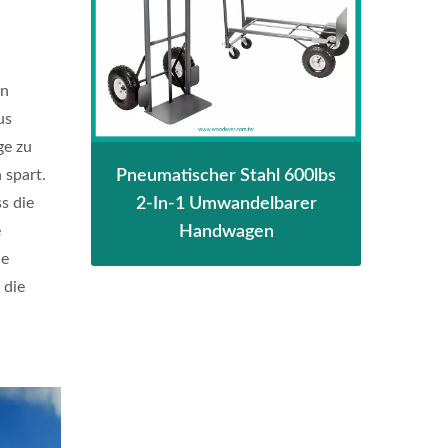
en
us
ge zu
 spart.
Pneumatischer Stahl 600lbs
2-I
s die
2-In-1 Umwandelbarer
6
e
wagen
Handwagen
Ha
he
Li
 die