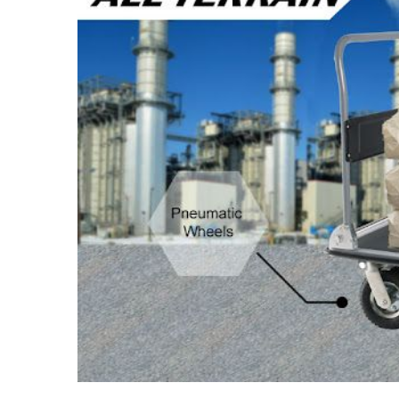
Hers
Lenkr
Ware
(Bela
WE20