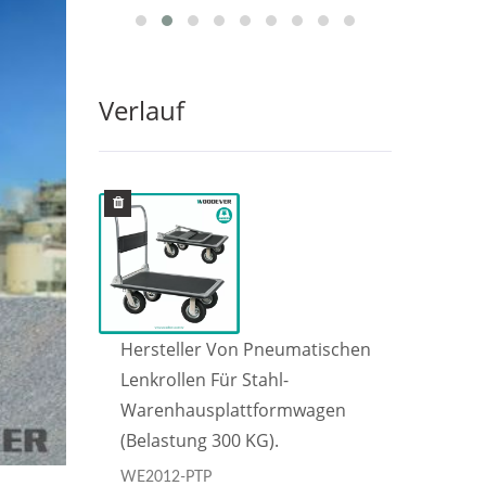
Verlauf
ischen
Hersteller Von Pneumatischen
Hers
Lenkrollen Für Stahl-
Lenkr
gen
Warenhausplattformwagen
Ware
(Belastung 300 KG).
(Bel
WE2012-PTP
WE20