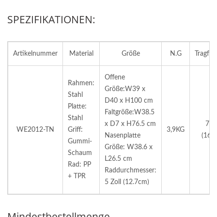
SPEZIFIKATIONEN:
Artikelnummer
Material
Größe
N.G
Tragfäh
Offene
Rahmen:
Größe:W39 x
Stahl
D40 x H100 cm
Platte:
Faltgröße:W38.5
Stahl
x D7 x H76.5 cm
75
WE2012-TN
Griff:
3,9KG
Nasenplatte
(165l
Gummi-
Größe: W38.6 x
Schaum
L26.5 cm
Rad: PP
Raddurchmesser:
+ TPR
5 Zoll (12.7cm)
Mindestbestellmenge