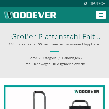
DEUTSCH
Großer Plattenstahl Falt-
Handwagen, Hergestellt
165 lbs Kapazität GS-zertifizierter zusammenklappbarer
Handwagen mit großer Fußplatte. | Anbieter von
Von Einer Professionellen
industriellen Klappwagen
Home
/
Kategorie
/
Handwagen
/
Handwagenfabrik. |
Stahl-Handwagen Für Allgemeine Zwecke
WOODEVER: Ihre
Ultimative Quelle Für
Stahl- Und
Aluminiumleitern & -