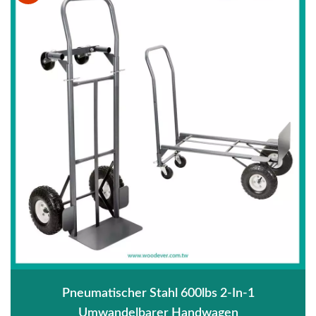
Pneumatischer Stahl 600lbs 2-In-1
Umwandelbarer Handwagen