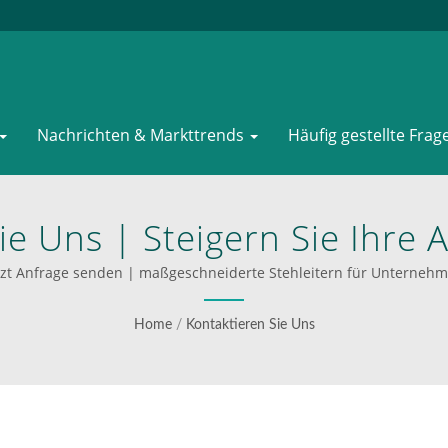
Nachrichten & Markttrends
Häufig gestellte Frag
ie Uns | Steigern Sie Ihre 
llen Handwagen Und Plattf
tzt Anfrage senden | maßgeschneiderte Stehleitern für Unterneh
WOODEVER
Home
/
Kontaktieren Sie Uns