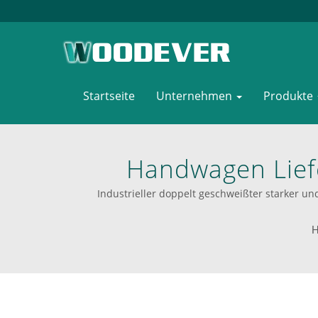
Startseite
Unternehmen
Produkte
Handwagen Liefe
Rückenlehne Und
Industrieller doppelt geschweißter starker u
Schwerer Lasten B
H
Ihre Ultimative Qu