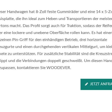
eser Handwagen hat 8-Zoll feste Gummiräder und eine 14 x 5-Zo
sisplatte, die ihn ideal zum Heben und Transportieren der meiste
tons macht. Das Profil sorgt auch für Traktion, sodass der Reife
er eine lockere und unebene Oberfläche rollen kann. Es hat eine
zelnen Pin-Griff für den einhändigen Betrieb, drei horizontale
euzgurte und einen durchgehenden vertikalen Mittelgurt, um kle
ete zu unterstützen. Für zusätzliche Stabilität sind die Kreuzst
rippt und die Verbindungen doppelt geschweißt. Um diesen Ha
zupassen, kontaktieren Sie WOODEVER.
JETZT ANFR