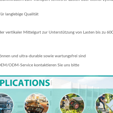
1 Pneumatischer Stahl
2-In-1 Pneumatischer Sta
ür langlebige Qualität
bs Umwandelbarer
600lbs Umwandelbarer
wagen | Handwagen
Handwagen | Handwage
rant Kundenservice
Lieferant Kundenservice
r vertikaler Mittelgurt zur Unterstützung von Lasten bis zu 600
eller
Hersteller
SHT600G01
WEV-SHT600G01
können und ultra-durable sowie wartungsfrei sind
OEM/ODM-Service kontaktieren Sie uns bitte