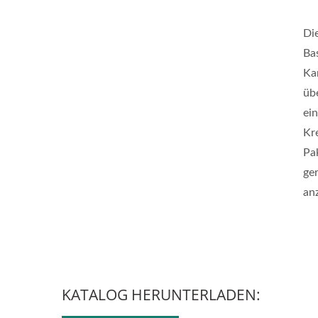
Di
Ba
Kar
üb
ein
Kr
Pak
ge
an
KATALOG HERUNTERLADEN: