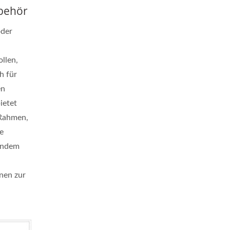
behör
oder
llen,
h für
en
ietet
 Rahmen,
e
indem
nen zur