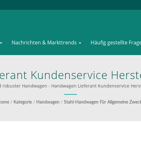
Nachrichten & Markttrends
Häufig gestellte Frag
rant Kundenservice Herst
 Solide Gummiräder Könn
nd robuster Handwagen - Handwagen Lieferant Kundenservice Herst
is Zu 600 Lb Verwendet 
ome
/
Kategorie
/
Handwagen
/
Stahl-Handwagen Für Allgemeine Zwec
elle Für Stahl- Und Alumin