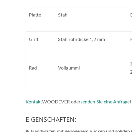
Maßgeschneiderter
Handwagen. Professioneller
Platte
Stahl
OEM/ODM Handwagen
Lieferant, Maßgeschneiderter
Handwagen.
Griff
Stahlrohrdicke 1,2 mm
Rad
Vollgummi
Kontakt
WOODEVER oder
senden Sie eine Anfrage
f
EIGENSCHAFTEN:
Handwagen mit gebogenem Rücken und soliden Gu