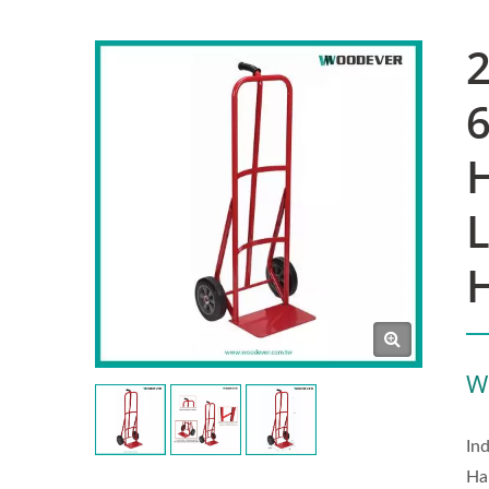
2
L
H
W
In
Ha