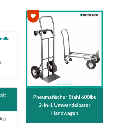
milie
t
eit
Pneumatischer Stahl 600lbs
2-I
2-In-1 Umwandelbarer
6
wagen
Handwagen
Ha
kg)
Li