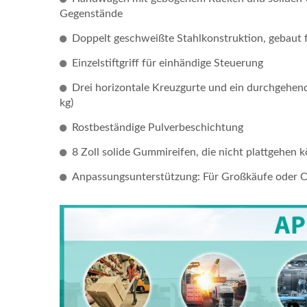
Gegenstände
2-In-
Doppelt geschweißte Stahlkonstruktion, gebaut f
600l
Einzelstiftgriff für einhändige Steuerung
Hand
Liefe
Drei horizontale Kreuzgurte und ein durchgehende
Herst
kg)
Rostbeständige Pulverbeschichtung
WEV-
8 Zoll solide Gummireifen, die nicht plattgehen 
Anpassungsunterstützung: Für Großkäufe oder 