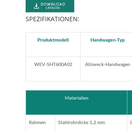
SPEZIFIKATIONEN:
Produktmodell
Handwagen-Typ
WEV-SHT600A02
Allzweck-Handwagen
Materialien
-
Leichter Stahl-Handwagen
Gr
Lieferant (Beladung 60 KG) -
Stah
en
Professioneller OEM/ODM
(
Rahmen
Stahlrohrdicke 1,2 mm
Handwagen Lieferant,