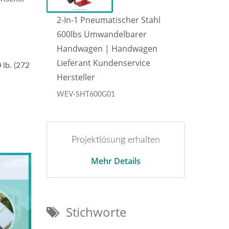
hl
2-In-1 Pneumatischer Stahl
2-In
600lbs Umwandelbarer
600l
n
Handwagen | Handwagen
Han
Lieferant Kundenservice
Lief
 lb. (272
Hersteller
Hers
WEV-SHT600G01
WEV-
Projektlösung erhalten
Mehr Details
Stichworte