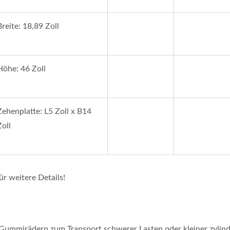
Breite: 18,89 Zoll
Höhe: 46 Zoll
Zehenplatte: L5 Zoll x B14
Zoll
ür weitere Details!
mmirädern zum Transport schwerer Lasten oder kleiner zylind