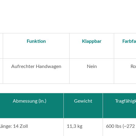
Funktion
Klappbar
Farbfa
Aufrechter Handwagen
Nein
Ro
Abmessung (in.)
Gewicht
Tragfähigk
oßer Platten Faltbarer
Stahlfaltbarer
l-Handwagen Hersteller
Teleskopierbarer
belastbar Bis 75 Kg).
Treppensteiger-Hand
Länge: 14 Zoll
11,3 kg
600 lbs (~272 
Mit Kufen.