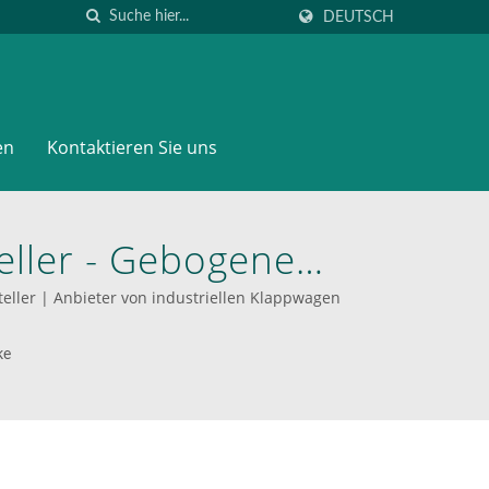
DEUTSCH
en
Kontaktieren Sie uns
eller - Gebogene
en Zum Transport
eller | Anbieter von industriellen Klappwagen
Werden | WOODEVER:
ke
iumleitern & -wagen