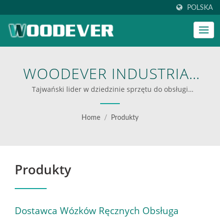
POLSKA
WOODEVER INDUSTRIAL
CO., LTD.
Tajwański lider w dziedzinie sprzętu do obsługi
materiałów, od wózków ręcznych po wielofunkcyjne wózki.
Home
/
Produkty
Produkty
Dostawca Wózków Ręcznych Obsługa