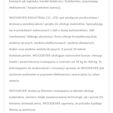
branżach jak logistyka, handel detaliczny i hotelarstwo, poprawiając
efektywność i bezpieczeństwo operacji.
WOODEVER INDUSTRIAL CO., LTD. jest wiodącym producentem i
dostawcą wysokiej jakości sprzętu do obsługi materiałów. Specjalizując
się w produktach wykonanych z stali o dużej wytrzymałości, stali
nierdzewnej i lekkiego aluminium, firma oferuje kompleksową linię
wózków ręcznych, wózków platformowych, wózków składanych,
drabin oraz wózków wielofunkcyjnych. Z ponad 20-letnim
doświadczeniem, WOODEVER obsługuje różnorodne branże, oferując
trwałe i wszechstronne rozwiązania o nośności od 50 kg do 400 kg. To
zobowiązanie do doskonałości i innowacji sprawia, że WOODEVER jest
zaufanym partnerem w poprawie efektywności operacyjnej na całym
świecie.
WOODEVER dostarcza klientom rozwiązania w zakresie obsługi
materiałów, zarówno dzięki zaawansowanej technologii, jak i ponad 20-
letniemu doświadczeniu, WOODEVER zapewnia, że potrzeby każdego
klienta są spełnione.