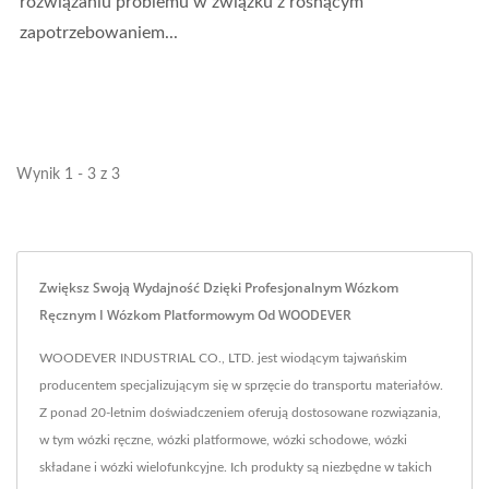
rozwiązaniu problemu w związku z rosnącym
zapotrzebowaniem...
Wynik 1 - 3 z 3
Zwiększ Swoją Wydajność Dzięki Profesjonalnym Wózkom
Ręcznym I Wózkom Platformowym Od WOODEVER
WOODEVER INDUSTRIAL CO., LTD. jest wiodącym tajwańskim
producentem specjalizującym się w sprzęcie do transportu materiałów.
Z ponad 20-letnim doświadczeniem oferują dostosowane rozwiązania,
w tym wózki ręczne, wózki platformowe, wózki schodowe, wózki
składane i wózki wielofunkcyjne. Ich produkty są niezbędne w takich