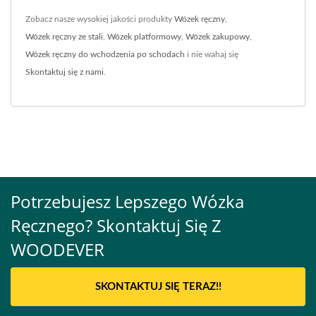
Zobacz nasze wysokiej jakości produkty
Wózek ręczny
,
Wózek ręczny ze stali
,
Wózek platformowy
,
Wózek zakupowy
,
Wózek ręczny do wchodzenia po schodach
i nie wahaj się
Skontaktuj się z nami
.
Potrzebujesz Lepszego Wózka
Ręcznego? Skontaktuj Się Z
WOODEVER
SKONTAKTUJ SIĘ TERAZ!!