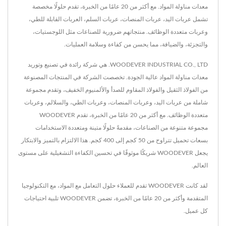
معدات مناولة المواد. مع أكثر من 20 عامًا من الخبرة، تقدم حلولًا مخصصة
تشمل عربات اليد، عربات المنصات، عربات السلم، العربات القابلة للطي،
وعربات متعددة الوظائف. منتجاتهم ضرورية للصناعات مثل اللوجستيات،
والتجزئة، والضيافة، مما يحسن من كفاءة وسلامة العمليات.
WOODEVER INDUSTRIAL CO., LTD. هي شركة رائدة في تصنيع وتوريد
معدات مناولة المواد عالية الجودة. تخصصت الشركة في المنتجات المصنوعة
من الفولاذ الثقيل والفولاذ المقاوم للصدأ والألمنيوم الخفيف، وتقدم مجموعة
شاملة من عربات اليد، وعربات المنصات، وعربات الطي، والسلالم، وعربات
متعددة الوظائف. مع أكثر من 20 عامًا من الخبرة، تقدم WOODEVER
مجموعة متنوعة من الصناعات، مقدمةً حلولًا متينة ومتعددة الاستخدامات
بسعات تحميل تتراوح من 50 كجم إلى 400 كجم. هذا الالتزام بالتميز والابتكار
يجعل WOODEVER شريكًا موثوقًا في تحسين الكفاءة التشغيلية على مستوى
العالم.
لقد كانت WOODEVER تقدم للعملاء حلول التعامل مع المواد، مع التكنولوجيا
المتقدمة وأكثر من 20 عامًا من الخبرة، تضمن WOODEVER تلبية احتياجات
كل عميل.