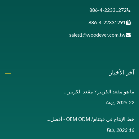
886-4-22331272
886-4-22331291
sales1@woodever.com.tw
آخر الأخبار
ما هو مقعد الكريبر؟ مقعد الكريبر...
22 Aug, 2025
خط الإنتاج في فيتنام/ OEM ODM - أفضل...
16 Feb, 2023