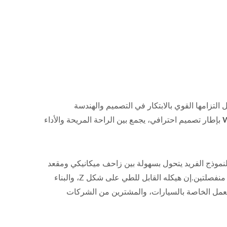
التزامها القوي بالابتكار في التصميم والهندسة
بإطار تصميم احترافي، يجمع بين الراحة المريحة والأداء
النموذج الفريد يتحول بسهولة بين زاحف ميكانيكي ومقعد
ورشة، مما يمنح الفنيين المرونة للعمل في أوضاع متعددة دون الحاجة إلى أداتين منفصلتين.إن هيكله القابل للطي على شكل Z، والبناء
 العمل الخاصة بالسيارات، والمشترين من الشركات