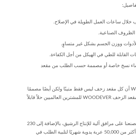
تفاصيل:
عب خلال ساعات العمل الطويلة في الإصلاح.
ت الظروف الصناعية.
لأدوات ووزن الجسم بشكل غير متساوٍ.
ات القابلة للطي في الهيكل من أجل الكفاءة.
إنشاء نسخ خاصة أو مصممة حسب الطلب من مقعد
، تضمن WOODEVER أن كل مقعد زحف ليس فقط متينًا ولكن أيضًا مصممًا
، يوفر مقعد الزحف WOODEVER للمشترين العالميين حلاً قابلاً
تُصنع النماذج الأربعة جميعها في مصنع WOODEVER في جنوب فيتنام. يحتوي مصنعنا على مرافق آلية للإنتاج الرشيق، بالإضافة إلى 230
موظفًا وفريق بحث وتطوير ذو خبرة. من المحتمل جدًا زيادة الطاقة الإنتاجية إلى أكثر من 50,000 عربة يدوية شهريًا لتلبية الطلب في