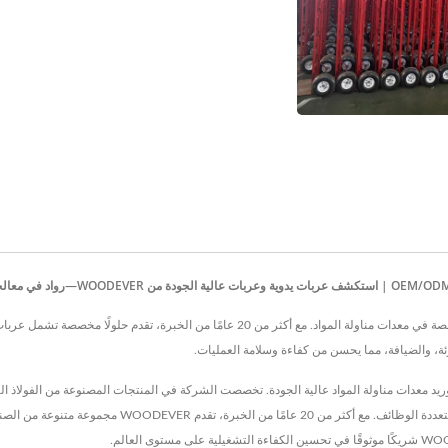
WOODEVER INDUSTRIAL CO., LTD. هي شركة تايوانية رائدة متخصصة في معدات مناولة المواد. م
ة، والضيافة، مما يحسن من كفاءة وسلامة العمليات.
شركة رائدة في تصنيع وتوريد معدات مناولة المواد عالية الجودة. تخصصت الشركة في المنتجات المصنوعة من ا
من عربات اليد، وعربات المنصات، وعربات الطي، والسلالم، وع