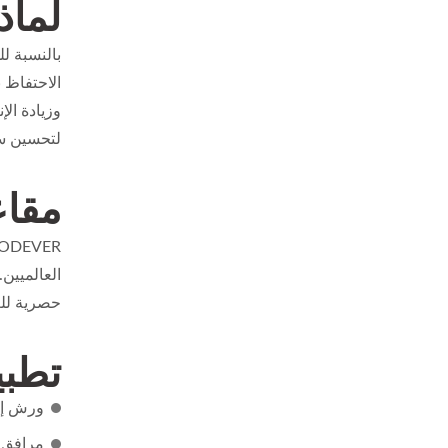
لماذ
بالنسبة لل
الاحتفاظ 
وزيادة ال
لتحسين سي
مقاعد الزح
WOODEVER، شركة
العالميين
حصرية للعلامات ال
تطبي
ورش إص
مرافق ا