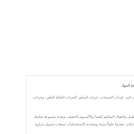
ع أكثر من 20 عامًا من الخبرة، تقدم حلولًا مخصصة تشمل عربات اليد، عربات المنصات، عربات السلم، العربات القابلة للطي، وعربات
لفولاذ الثقيل والفولاذ المقاوم للصدأ والألمنيوم الخفيف، وتقدم مجموعة شاملة
ربات متعددة الوظائف. مع أكثر من 20 عامًا من الخبرة، تقدم WOODEVER مجموعة متنوعة من الصناعات، مقدمةً حلولًا متينة ومتعددة الاستخدامات بسعات تحميل تتراوح