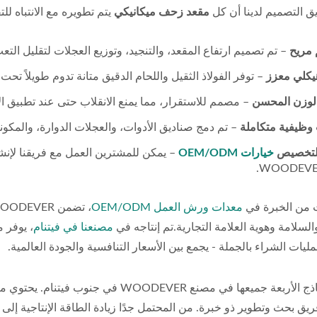
 التصميم لدينا أن كل
مقعد زحف ميكانيكي
يتم تطويره مع الانتباه لل
مريح
– تم تصميم ارتفاع المقعد، والتنجيد، وتوزيع العجلات لتقليل الت
يكلي معزز
– توفر الفولاذ الثقيل واللحام الدقيق متانة تدوم طويلاً تح
الوزن المحسن
– مصمم للاستقرار، مما يمنع الانقلاب حتى عند تطبيق ا
وظيفية متكاملة
– تم دمج صناديق الأدوات، والعجلات الدوارة، والمكون
للتخصيص
خيارات OEM/ODM
– يمكن للمشترين العمل مع فريقنا ل
 من الخبرة في
معدات ورش العمل OEM/ODM
والسلامة وهوية العلامة التجارية.تم إنتاجه في
مصنعنا في فيتنام
ليات الشراء بالجملة - يجمع بين الأسعار التنافسية والجودة العالمية.