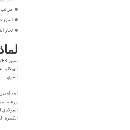
مرائب ا
الموزع
تجار ال
لماذا تخ
تتميز WOODEVER كموفر ومصنع موثوق
الهيكلية.
القوي.
أحد أفضل أ
الفولاذي 
الكبيرة ا