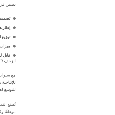
يضمن فريق
تصميم 
إطار ه
توزيع 
ميزات 
قابل 
الزحف WOODEVER.
مع سنوات
للإنتاجية 
للتوسع لعم