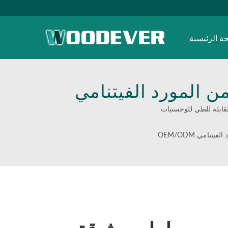
ة الرئيسية
ن المورد الفيتنامي
OEM/ODM | حلول مبتكرة لمناولة المواد من WOODEVER—مصممة
نامي OEM/ODM