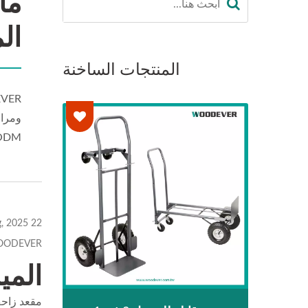
ما
الم
المنتجات الساخنة
ومراف
OEM/ODM، وشراء بالجملة، و
22 Aug, 2025
ODEVER
المي
مقعد زاح