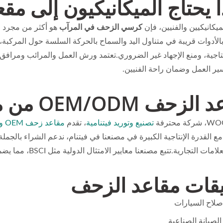
ا يحتاج الميكانيكيون إلى م
ميكانيكيين والفنيين، فإن
كرسي الزحف في المرآب
هو أكثر من مجرد م
بالأدوات قريبة في متناول اليد والسماح بالحركة السلسة حول المركبة،
إنتاجية، ومنع الإجهاد غير الضروري.تعتمد ورش العمل والمرائب ومرافق
ر العمل وضمان راحة الفنيين.
ف OEM/ODM من مورد فيتنامي
 محترفة
تصنيع وتوريد فيتنامية
، تقدم
مقاعد زحف OEM ومقاعد زحف ODM
.مع القدرة الإنتاجية الكبيرة في مصنعنا في فيتنام، ندعم الشراء بالج
تجارية.تتبع مصنعنا معايير الامتثال الدولية مثل BSCI، مما يضمن إنتاجاً موثوقاً ومسؤولاً اجتماعياً.
قات مقاعد الزحف
لاح السيارات
لصيانة الصناعية