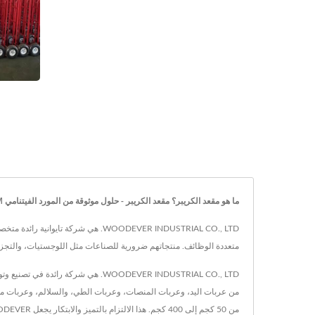
ما هو مقعد الكريبر؟ مقعد الكريبر - حلول موثوقة من المورد الفيتنامي OEM/ODM | استكشف عربات يدوية وعربات عالية الجودة من WOODEVER—رواد في معالجة المواد
متعددة الوظائف. منتجاتهم ضرورية للصناعات مثل اللوجستيات، والتجزئ
WOODEVER INDUSTRIAL CO., LTD. هي 
من 50 كجم إلى 400 كجم. هذا الالتزام بالتميز والابتكار يجعل WOODEVER شريكًا موثوقًا في تحسين الكفاءة التشغيلية على مستوى العالم.