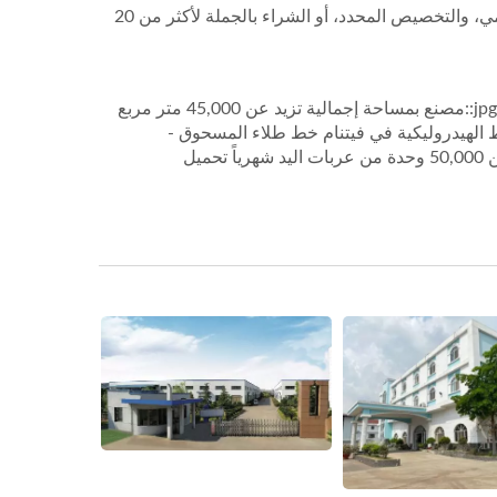
أسواق الولايات المتحدة والاتحاد الأوروبي. لقد كنا نساعد العملاء في التوريد العالمي، والتخصيص المحدد، أو الشراء بالجملة لأكثر من 20
صورة مصنع فيتنام.jpg::بيئة مصنع فيتنام::ورشة المصنع صورة مستودع المصنع.jpg::مصنع بمساحة إجمالية تزيد عن 45,000 متر مربع
 المصنع فيتنام آلة الضغط الهيدروليكية.JPG::آلة الضغط الهيدروليكية في فيتنام خط طلاء المسحوق -
1.jpg::خط طلاء المسحوق داخل مصنع فيتنام.JPG::قدرة الإنتاج تصل إلى أكثر من 50,000 وحدة من عربات اليد شهرياً تحميل