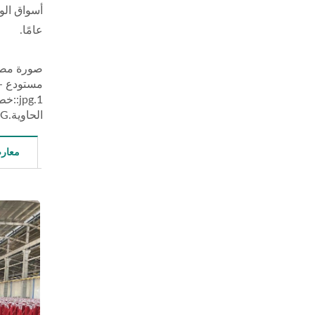
عامًا.
الحاوية.JPG::جاهز للتحميل
معار