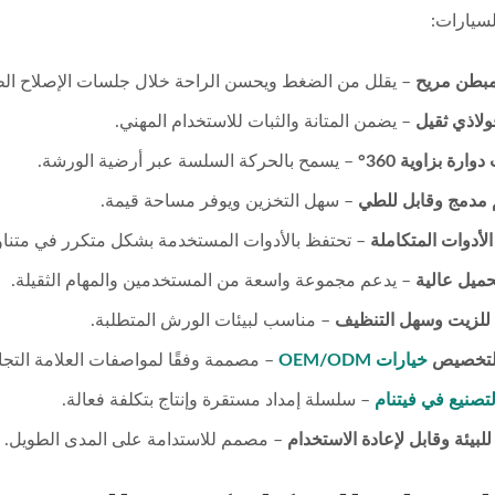
دوية قابلة للطي مع سلالم
صانع عربة يد قابلة للطي
سيارات:
من الصلب.
كجم).
مبطن مريح
– يقلل من الضغط ويحسن الراحة خلال جلسات الإصلاح الط
ولاذي ثقيل
– يضمن المتانة والثبات للاستخدام المهني.
ارة بزاوية 360°
– يسمح بالحركة السلسة عبر أرضية الورشة.
مدمج وقابل للطي
– سهل التخزين ويوفر مساحة قيمة.
لأدوات المتكاملة
– تحتفظ بالأدوات المستخدمة بشكل متكرر في متناول
ميل عالية
– يدعم مجموعة واسعة من المستخدمين والمهام الثقيلة.
للزيت وسهل التنظيف
– مناسب لبيئات الورش المتطلبة.
للتخصيص
خيارات OEM/ODM
– مصممة وفقًا لمواصفات العلامة التجار
لتصنيع في فيتنام
– سلسلة إمداد مستقرة وإنتاج بتكلفة فعالة.
لبيئة وقابل لإعادة الاستخدام
– مصمم للاستدامة على المدى الطويل.