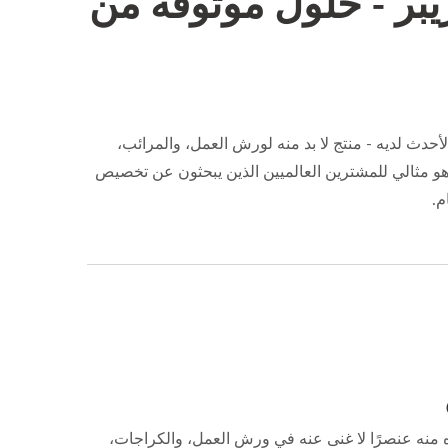
يبر - حلول موثوقة من
 الأحدث لديه - منتج لا بد منه لورش العمل، والمرائب،
وهو مثالي للمشترين العالميين الذين يبحثون عن تخصيص
منه عنصرًا لا غنى عنه في ورش العمل، والكراجات،