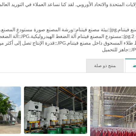
مستودع - 2.jpg::مستودع
ض
منتج ذو صلة