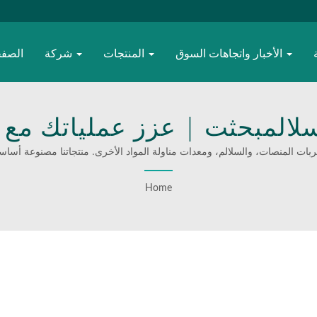
الأخبار واتجاهات السوق
المنتجات
شركة
الصفح
سلالمبحثت | عزز عملياتك مع ع
صة الاحترافية من WOODEVER
وعربات المنصات، والسلالم، ومعدات مناولة المواد الأخرى. منتجاتنا مصنوعة أساساً 
Home