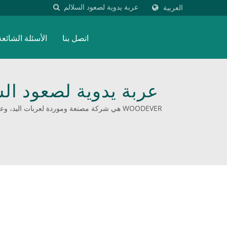
العربية
اتصل بنا
الأسئلة الشائعة
عربة يدوية لصعود ال
المن
WOODEVER هي شركة مصنعة وموردة لعربات اليد، 
بسعات تحميل تتراوح من 50 كجم إلى 400 كجم. على مدى العشرين عاماً الماضية، كنا مزوداً لحل شامل لـ 353 علامة تجارية معروفة من صناعات متنوعة.