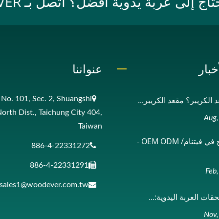
ج إلى عربة يدوية أفضل؟ اتصل بـ WOODEVER
خبار
عنواننا
 الكريبر؟ مقعد الكريبر...
, No. 101, Sec. 2, Shuangshi
North Dist., Taichung City 404,
Taiwan
خط الإنتاج في فيتنام/ OEM ODM -
886-4-22331272
886-4-22331291
sales1@woodever.com.tw
قات العربة اليدوية:...