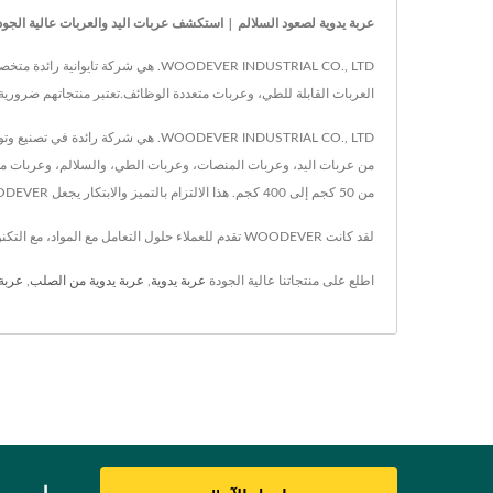
عربة يدوية لصعود السلالم | استكشف عربات اليد والعربات عالية الجودة من WOODEVER—رواد في مناول
العربات القابلة للطي، وعربات متعددة الوظائف.تعتبر منتجاتهم ضرورية
WOODEVER INDUSTRIAL CO., LTD. هي 
من 50 كجم إلى 400 كجم. هذا الالتزام بالتميز والابتكار يجعل WOODEVER شريكًا موثوقًا في تحسين الكفاءة التشغيلية على مستوى العالم.
لقد كانت WOODEVER تقدم للعملاء حلول التعامل مع المواد، مع التكنولوجيا المتقدمة وأكثر من 20 عامًا من الخبرة، تضمن WOODEVER تلبية احتياجات كل عميل.
اطلع على منتجاتنا عالية الجودة
عربة يدوية
,
عربة يدوية من الصلب
,
عربة