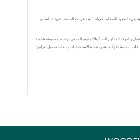
كثر من 20 عامًا من الخبرة، يقدمون حلولًا مخصصة تشمل عربة يدوية لصعود السلالم، عربات اليد، عربات المنصة، عربات السلم،
لفولاذ الثقيل والفولاذ المقاوم للصدأ والألمنيوم الخفيف، وتقدم مجموعة شاملة
ربات متعددة الوظائف. مع أكثر من 20 عامًا من الخبرة، تقدم WOODEVER مجموعة متنوعة من الصناعات، مقدمةً حلولًا متينة ومتعددة الاستخدامات بسعات تحميل تتراوح