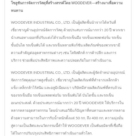
โซลูชันการจัดการวัสดุที่สร้างสรรค์โดย WOODEVER—สร้างมาเพื่อความ
ทนทาน
WOODEVER INDUSTRIAL CO., LTD. เป็นผู้ผลิตชั้นนำจากไต้หวันที่
เชี่ยวชาญด้านอุปกรณ์จัดการวัสดุ ด้วยประสบการณ์มากกว่า 20 ปี พวกเขา
นำเสนอทางออกที่ปรับแต่งได้รวมถึงรถเข็นมือ รถเข็นแพลตฟอร์ม รถเข็น
ขั้นบันได รถเข็นพับได้ และรถเข็นหลายฟังก์ชัน ผลิตภัณฑ์ของพวกเขามี
ความสำคัญต่ออุตสาหกรรมต่างๆ เช่น โลจิสติกส์ การค้าปลีก และการ
บริการ ช่วยเพิ่มประสิทธิภาพและความปลอดภัยในการดำเนินงาน.
WOODEVER INDUSTRIAL CO., LTD. เป็นผู้ผลิตและผู้จัดจำหน่ายอุปกรณ์
จัดการวัสดุคุณภาพสูงชั้นนำ. เชี่ยวชาญในผลิตภัณฑ์ที่ทำจากเหล็กกล้า
แข็ง เหล็กกล้าไร้สนิม และอลูมิเนียมเบา บริษัทมีสายผลิตภัณฑ์ที่ครบถ้วน
ของรถเข็นมือ รถเข็นแพลตฟอร์ม รถเข็นพับได้ บันไดขั้น และรถเข็น
อเนกประสงค์. ด้วยประสบการณ์มากกว่า 20 ปี WOODEVER ให้บริการใน
หลากหลายอุตสาหกรรม โดยนำเสนอวิธีแก้ปัญหาที่ทนทานและหลากหลาย
ด้วยความสามารถในการรับน้ำหนักตั้งแต่ 50 กก. ถึง 400 กก. ความมุ่งมั่น
สู่ความเป็นเลิศและนวัตกรรมนี้ทำให้ WOODEVER เป็นพันธมิตรที่เชื่อถือ
ได้ในการปรับปรุงประสิทธิภาพการดำเนินงานทั่วโลก.