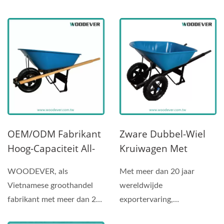
gegalvaniseerd stalen...
zoals het verwerken van
beton en metselwerk,...
OEM/ODM Fabrikant
Zware Dubbel-Wiel
Hoog-Capaciteit All-
Kruiwagen Met
Terrain
Dubbele Handvatten
WOODEVER, als
Met meer dan 20 jaar
Kruiwagen|PP Bak
En All-Terrain
Vietnamese groothandel
wereldwijde
Met Massief Houten
Steekvaste Inflatable
fabrikant met meer dan 20
exportervaring,
Handgreep En
Of PU Banden
jaar ervaring in
WOODEVER Hand Truck
Pneumatische
Groothandel (250 Kg)