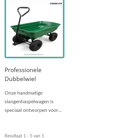
wereldwijde...
Leverancier is toegewijd...
Rubberbanden (250
Kg Laadvermogen)
Professionele
Dubbelwiel
Tuinwagen:
Onze handmatige
Industriële Stabiliteit
slangenhaspelwagen is
& 250KG Hoge
speciaal ontworpen voor
Capaciteit Oplossing
de commerciële markt en
voldoet...
Resultaat 1 - 5 van 5