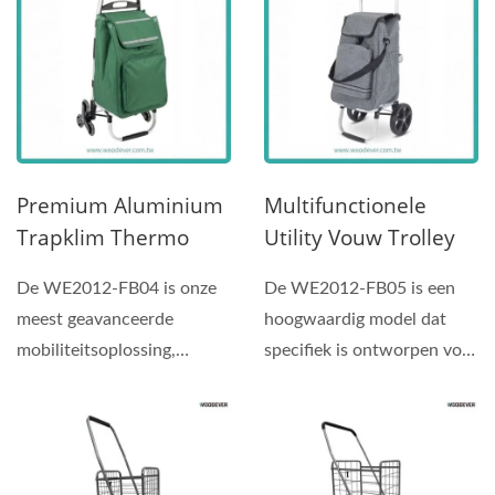
Winkelwagentje Met
Trapklimfunctie
Premium Aluminium
Multifunctionele
Trapklim Thermo
Utility Vouw Trolley
Wagentje Bagagekar
Opslagdoos
De WE2012-FB04 is onze
De WE2012-FB05 is een
Uittrekbare &
meest geavanceerde
hoogwaardig model dat
Vouwbare
mobiliteitsoplossing,
specifiek is ontworpen voor
Thermische Trolley
ontworpen voor degenen
de moderne
Draagbare
die niet...
toeleveringsketen....
Winkelwagentje Met
Trapklimwielen En
364° Draaibare