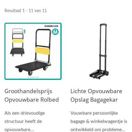
Resultaat 1 - 11 van 11
Groothandelsprijs
Lichte Opvouwbare
Opvouwbare Rolbed
Opslag Bagagekar
Cart Met
Met Hoge Laadwielen
Als een drievoudige
Vouwbare persoonlijke
Telescopische
Een-Stop
structuur heeft de
bagage & winkelwagentje is
Handgreep (belasting
Groothandelaar.
opvouwbare
ontwikkeld om problemen