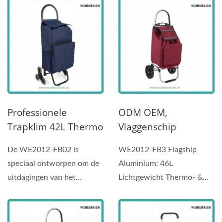
Deze hoogwaardige...
uitzonderlijke
360° Draaibare
Draagbare
duurzaamheid...
Wielen Aangepaste
Winkelwagentje |
Leverancier.
Draagbare
Winkelwagentje.
Professionele
ODM OEM,
Trapklim 42L Thermo
Vlaggenschip
Trolley|Draagbare
Aluminium: 46L
De WE2012-FB02 is
WE2012-FB3 Flagship
Winkelwagen
Lichtgewicht
speciaal ontworpen om de
Aluminium: 46L
Thermische &
uitdagingen van het
Lichtgewicht Thermo- &
Veiligheidsreflectere
stedelijk leven en
Veiligheidsreflecterende
Nde Trolley | Box
meerlaagse...
Trolley Ultralichte...
Draagbare