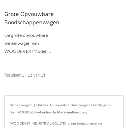
Handtruck Aan
Professionele
Grote Opvouwbare
OEMODM Handtruck
Boodschappenwagen
Leverancier Pas
– OEM/ODM Vietnam
De grote opvouwbare
Handtruck Aan
Fabrikant Voor
winkelwagen van
Massaproductie
WOODEVER (Model:
WE2012-SC03) is
ontworpen voor zware
taken...
Resultaat 1 - 11 van 11
Winkelwagen | Ontdek Topkwaliteit Handwagens En Wagens
Van WOODEVER—Leiders In Materiaalhandling
WOODEVER INDUSTRIAL CO., LTD. is een toonaangevende