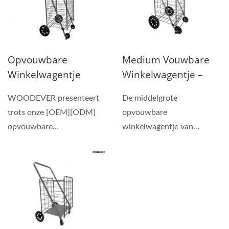
Wielen Aangepaste
Leverancier
Opvouwbare
Medium Vouwbare
Winkelwagentje
Winkelwagentje –
Utility Cart –
OEM/ODM Vietnam
WOODEVER presenteert
De middelgrote
OEM/ODM Vietnam
Fabrikant Voor
trots onze [OEM][ODM]
opvouwbare
Fabrikant Voor
Massaproductie-
opvouwbare
winkelwagentje van
Massaproductie
Professionele
winkelwagentje,
WOODEVER (Model:
OEMODM Handtruck
beschikbaar in drie maten...
WE2012-SC02) is een
Leverancier Pas
duurzame...
Handtruck Aan.
Professionele
OEMODM Handtruck
Leverancier Pas