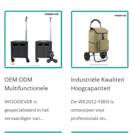
150 Kg)
multifunctionele stalen
met het laden van kleine...
platformwagen een in
hoogte...
OEM ODM
Industriële Kwaliteit
Multifunctionele
Hoogcapaciteit
Utility Opvouwbare
Opvouwbare
WOODEVER is
De WE2012-FB01 is
Trolley Opslagdoos
Winkelwagentje
gespecialiseerd in het
ontworpen voor
Draagbare
Multifunctionele
vervaardigen van
professionals en
Winkelwagentje Met
Opvouwbare Trolley
professionele handkarren.
thuisgebruikers die
Trapklimwielen En
Opslagdoos