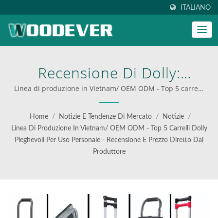
ITALIANO
Recensione Di Dolly:
Miglior Carrello Da Carico
Linea di produzione in Vietnam/ OEM ODM - Top 5 carrelli
Dolly pieghevoli per uso personale - Recensione e prezzo
Pieghevole Leggero Per
diretto dal produttore | migliori carrelli pieghevoli per la
Home
/
Notizie E Tendenze Di Mercato
/
Notizie
/
logistica
Traslochi Domestici
Linea Di Produzione In Vietnam/ OEM ODM - Top 5 Carrelli Dolly
Pieghevoli Per Uso Personale - Recensione E Prezzo Diretto Dal
(capacità Di Carico
Produttore
Inferiore A 150 Kg) |
Soluzioni Innovative Per La
Movimentazione Dei