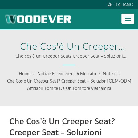
ITALIANO
Che Cos'è Un Creeper
Seat? Creeper Seat –
Che cos'è un Creeper Seat? Creeper Seat – Soluzioni
OEM/ODM affidabili fornite da un fornitore vietnamita |
Soluzioni OEM/ODM
migliori carrelli pieghevoli per la logistica
Home
/
Notizie E Tendenze Di Mercato
/
Notizie
/
Affidabili Fornite Da Un
Che Cos'è Un Creeper Seat? Creeper Seat – Soluzioni OEM/ODM
Affidabili Fornite Da Un Fornitore Vietnamita
Fornitore Vietnamita |
Soluzioni Innovative Per La
Movimentazione Dei
Che Cos'è Un Creeper Seat?
Materiali Di WOODEVER—
Creeper Seat – Soluzioni