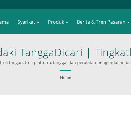
tama
Syarikat
Produk
Berita & Tren Pasaran
daki TanggaDicari | Tingka
angan Dan Kenderaan Platf
li tangan, troli platform, tangga, dan peralatan pengendalian ba
minium dan mempunyai kapasiti muatan yang berkisar antara 50 kg 
WOODEVER
penyedia penyelesaian sehenti untuk 353 jenama terkenal dari pel
Home