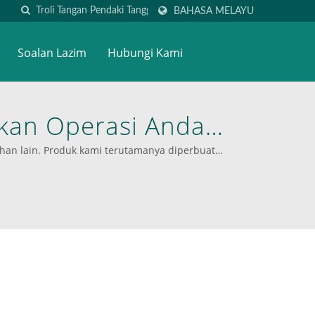
BAHASA MELAYU
Soalan Lazim
Hubungi Kami
tkan Operasi Anda
orm Profesional
han lain. Produk kami terutamanya diperbuat
hingga 400 kg. Selama 20 tahun yang lalu, kami
bagai industri.