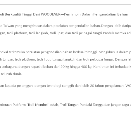
 Troli Berkualiti Tinggi Dari WOODEVER—Pemimpin Dalam Pengendalian Bahan
Taiwan yang mengkhusus dalam peralatan pengendalian bahan.Dengan lebih darip
, troli platform, troli langkah, troli lipat, dan troli pelbagai fungsi.Produk mereka adal
terkemuka peralatan pengendalian bahan berkualiti tinggi. Mengkhusus dalam produ
li tangan, troli platform, troli lipat, tangga langkah dan troli pelbagai fungsi. D
an serbaguna dengan kapasiti beban dari 50 kg hingga 400 kg. Komitmen ini terha
 seluruh dunia.
n kepada pelanggan, dengan teknologi canggih dan lebih 20 tahun pengalaman, 
nderaan Platform
,
Troli Membeli-belah
,
Troli Tangan Pendaki Tangga
dan jangan ragu