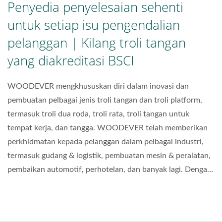
Penyedia penyelesaian sehenti
untuk setiap isu pengendalian
pelanggan | Kilang troli tangan
yang diakreditasi BSCI
WOODEVER mengkhususkan diri dalam inovasi dan
pembuatan pelbagai jenis troli tangan dan troli platform,
termasuk troli dua roda, troli rata, troli tangan untuk
tempat kerja, dan tangga. WOODEVER telah memberikan
perkhidmatan kepada pelanggan dalam pelbagai industri,
termasuk gudang & logistik, pembuatan mesin & peralatan,
pembaikan automotif, perhotelan, dan banyak lagi. Dengan
pengalaman dan kepakaran kami yang luas, WOODEVER
berbangga menjadi rakan perniagaan yang dipercayai di
pasaran selama beberapa dekad.