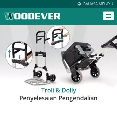
BAHASA MELAYU
Troli & Dolly
Penyelesaian Pengendalian