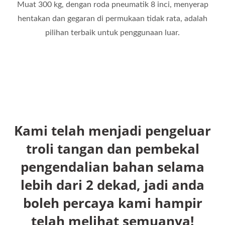
Muat 300 kg, dengan roda pneumatik 8 inci, menyerap
hentakan dan gegaran di permukaan tidak rata, adalah
pilihan terbaik untuk penggunaan luar.
Kami telah menjadi pengeluar
troli tangan dan pembekal
pengendalian bahan selama
lebih dari 2 dekad, jadi anda
boleh percaya kami hampir
telah melihat semuanya!