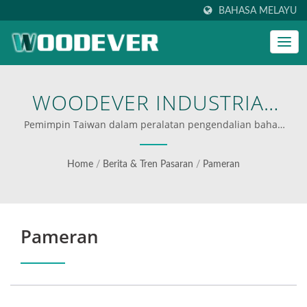
BAHASA MELAYU
WOODEVER INDUSTRIAL
CO., LTD.
Pemimpin Taiwan dalam peralatan pengendalian bahan
khusus, dari troli tangan hingga kereta pelbagai fungsi.
Home
/
Berita & Tren Pasaran
/
Pameran
Pameran