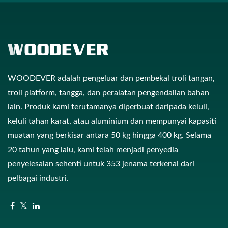
WOODEVER adalah pengeluar dan pembekal troli tangan,
troli platform, tangga, dan peralatan pengendalian bahan
lain. Produk kami terutamanya diperbuat daripada keluli,
keluli tahan karat, atau aluminium dan mempunyai kapasiti
muatan yang berkisar antara 50 kg hingga 400 kg. Selama
20 tahun yang lalu, kami telah menjadi penyedia
penyelesaian sehenti untuk 353 jenama terkenal dari
pelbagai industri.