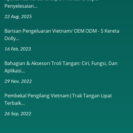
Penyelesaian...
22 Aug, 2025
Barisan Pengeluaran Vietnam/ OEM ODM - 5 Kereta
Dolly...
16 Feb, 2023
Bahagian & Aksesori Troli Tangan: Ciri, Fungsi, Dan
Aplikasi...
29 Nov, 2022
Pembekal Pengilang Vietnam|Trak Tangan Lipat
Terbaik...
26 Sep, 2022