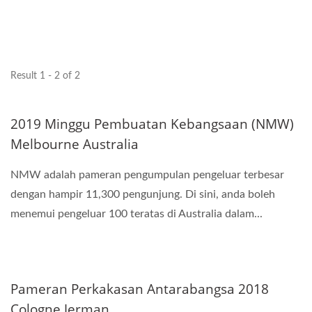
Result 1 - 2 of 2
2019 Minggu Pembuatan Kebangsaan (NMW)
Melbourne Australia
NMW adalah pameran pengumpulan pengeluar terbesar
dengan hampir 11,300 pengunjung. Di sini, anda boleh
menemui pengeluar 100 teratas di Australia dalam...
Pameran Perkakasan Antarabangsa 2018
Cologne Jerman