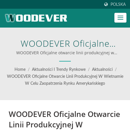
POLSKA
WOODEVER Oficjalne
Otwarcie Linii Produkcyjnej
WOODEVER Oficjalne otwarcie linii produkcyjnej w
Wietnamie w celu zaopatrzenia rynku amerykańskiego |
W Wietnamie W Celu
najlepsze wózki składane do logistyki
Home
/
Aktualności I Trendy Rynkowe
/
Aktualności
/
Zaopatrzenia Rynku
WOODEVER Oficjalne Otwarcie Linii Produkcyjnej W Wietnamie
W Celu Zaopatrzenia Rynku Amerykańskiego
Amerykańskiego |
Innowacyjne Rozwiązania
W Zakresie Transportu
WOODEVER Oficjalne Otwarcie
Materiałów Od WOODEVER
Linii Produkcyjnej W